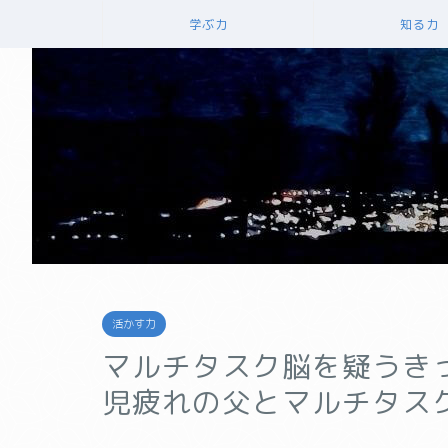
学ぶ力
知る力
活かす力
マルチタスク脳を疑うき
児疲れの父とマルチタス