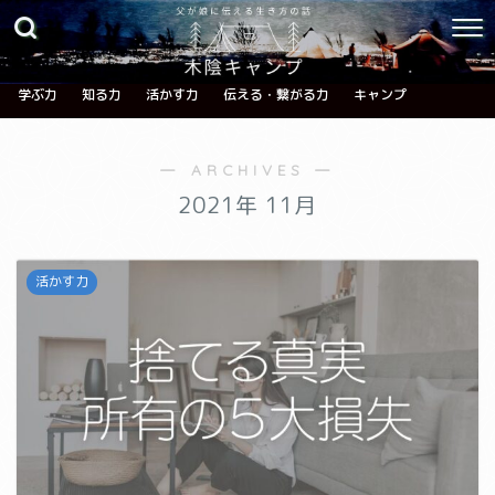
学ぶ力
知る力
活かす力
伝える・繋がる力
キャンプ
― ARCHIVES ―
2021年 11月
活かす力