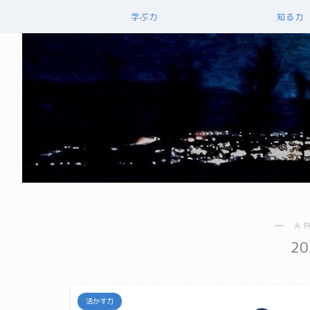
学ぶ力
知る力
― A
2
活かす力