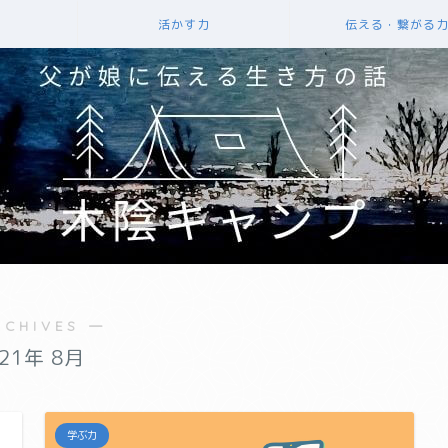
活かす力
伝える・繋がる
RCHIVES ―
021年 8月
学ぶ力