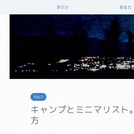
学ぶ力
知る力
知る力
キャンプとミニマリスト
方