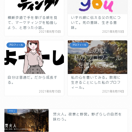
横断歩道で手を挙げる娘を見
いずれ娘に伝える父の死につ
て、マーケティングを勉強し
いて。死の意味、生きる意
よう、と思った小話。
味。
2021年8月15日
2021年8月10日
プロフィール
プロフィール
自分は普通だ。だから成長す
私の心を書いてみる。教育に
る。
生きることにした私のプロフ
ィール。
2021年8月13日
2021年8月19日
焚火人。夜景と野営。野ざらしの自然を
味わう。