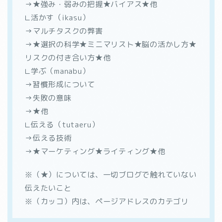
→★強み・弱みの把握★バイアス★他
∟活かす（ikasu）
→マルチタスクの弊害
→★選択の科学★ミニマリスト★脳の活かし方★
リスクの付き合い方★他
∟学ぶ（manabu）
→習慣形成について
→失敗の意味
→★他
∟伝える（tutaeru）
→伝える技術
→★マーケティング★ライティング★他
※（★）については、一切ブログで触れていない
伝えたいこと
※（カッコ）内は、ページアドレスのカテゴリ