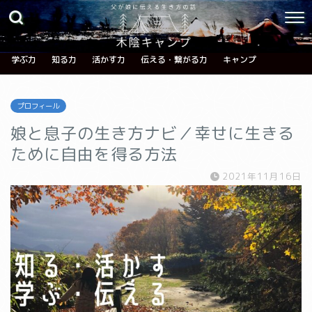
学ぶ力
知る力
活かす力
伝える・繋がる力
キャンプ
プロフィール
娘と息子の生き方ナビ／幸せに生きる
ために自由を得る方法
2021年11月16日