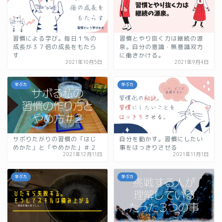
習慣による学び。毎日１％の
習慣とやり抜く力は継続の源
成長が３７倍の成長をもたら
泉。自分の意識・無意識双方
す
に働きかける。
2021年10月5日
2021年9月4日
学ぶ力
学ぶ力
サボりたがりの習慣の「はじ
自分を動かす。習慣にしたい
めかた」と「やめかた」＃２
事をはっきりさせる
2021年12月11日
2021年11月1日
学ぶ力
学ぶ力