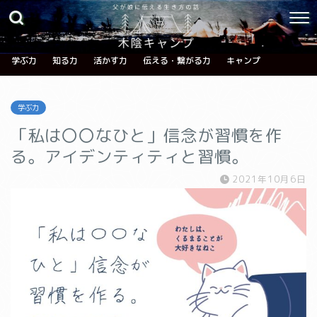
学ぶ力
知る力
活かす力
伝える・繋がる力
キャンプ
学ぶ力
「私は〇〇なひと」信念が習慣を作
る。アイデンティティと習慣。
2021年10月6日