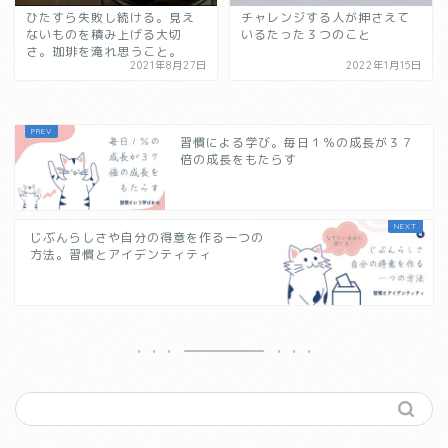
ひたすら失敗し続ける。見え
チャレンジする人が押さえて
ないものを積み上げる大切
いるたった３つのこと
さ。珈琲を淹れ思うこと。
2021年8月27日
2022年1月15日
習慣による学び。毎日１％の成長が３７
倍の成長をもたらす
じぶんらしさや自分の得意を作る一つの
方法。習慣とアイデンティティ